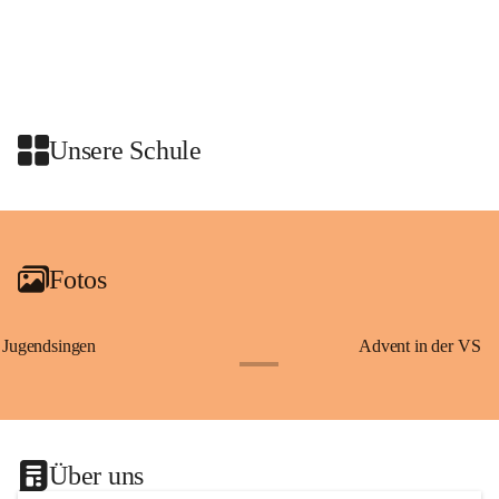
Schon vor dem Tanzauftritt stand für die Schulklassen ein 
gemeinsames Programm auf dem Plan. Die Kinder nahmen an einer 
Stadtführung mit den Graz Guides teil. Dabei erfuhren sie 
Wissenswertes über Erzherzog Johann, den steirischen Panther und den 
heiligen Josef – Persönlichkeiten und Symbole, die eng mit der 
Unsere Schule
Geschichte der Steiermark verbunden sind.
Am Anschluss waren wir zu einer Jause in den Rittersaal geladen.
+2
Fotos
Jugendsingen
Advent in der VS
+1
Über uns