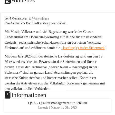
Aktuelles
V
vor 4 Monaten
Aus- & Weiterbildung
o
Die 4a der VS Bad Radkersburg war dabei:
l
Mit Musik, Volkstanz und viel Begeisterung wurde der Grazer 
k
s
Landhaushof am Donnerstagvormittag zur Bühne für ein besonderes 
s
Ereignis: Sechs steirische Schulklassen führten dort einen Volkstanz-
c
Flashmob auf und eröffneten damit die „
Josefitag(e) in der Steiermark
“.
h
u
Mit dem Jahr 2026 soll der steirische Landesfeiertag rund um den 19. 
l
März wieder stärker ins Bewusstsein der Steirerinnen und Steirer 
e
rücken. Unter der Dachmarke „Steirer feiern – Josefitag(e) in der 
B
Steiermark“ sind im ganzen Land Veranstaltungen geplant, die 
a
steirische Kultur sichtbar und hörbar machen sollen. Koordiniert 
d
R
werden die Aktivitäten von der Volkskultur Steiermark gemeinsam mit 
a
den volkskulturellen Verbänden.
d
Informationen
k
Tanz zu „Böll böll Kernöl“
e
QMS - Qualitätsmanagement für Schulen
Im Rahmen dieser Initiative studierten sechs Schulklassen aus der 
r
Lesezeit 1 Minute
•
14. Okt. 2025
s
Steiermark bereits im Unterricht eine einfache Volkstanz-Choreografie 