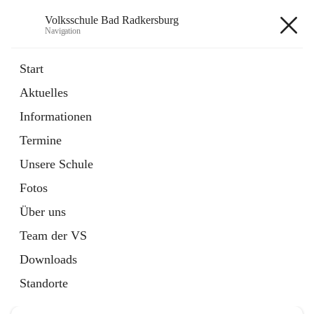
Volksschule Bad Radkersburg
Navigation
Volksschule Bad Radkersburg
Start
Aktuelles
öffnet
Termine
Informationen
in
Externe Webseite
neuem
Termine
Tab
Unsere Schule
Fotos
Über uns
Hauptadresse
Team der VS
Grazertorplatz 4, 8490 Bad Radkersburg, AUT
Downloads
Auf Karte ansehen
Standorte