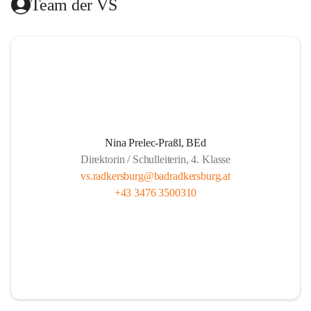
Team der VS
Das Hilfswerk Steiermark übernimmt die Organisation.  
Das Mittagessen wird von der Landesberufsschule Bad 
Radkersburg ausgekocht und vom Roten Kreuz an die 
Schule geliefert.  
Die Lernzeit wird von Lehrern unserer Schule gehalten und 
findet montags bis donnerstags von 13.30 bis 14.20 und 
freitags von 13.00 bis 13.50 statt.  
Nina Prelec-Praßl, BEd
Direktorin / Schulleiterin, 4. Klasse
Es besteht für gemeldete Kinder Anwesenheitspflicht bis 
vs.radkersburg@badradkersburg.at
16.00. Seit 1. September 2017 gibt es aber die gesetzliche 
+43 3476 3500310
Klausel, dass auf Verlangen der Eltern die SchülerInnen 
nach dem Ende der Lernzeit abgeholt werden dürfen.