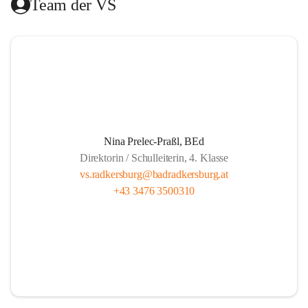
Team der VS
Das Hilfswerk Steiermark übernimmt die Organisation.  
Das Mittagessen wird von der Landesberufsschule Bad 
Radkersburg ausgekocht und vom Roten Kreuz an die 
Schule geliefert.  
Die Lernzeit wird von Lehrern unserer Schule gehalten und 
findet montags bis donnerstags von 13.30 bis 14.20 und 
freitags von 13.00 bis 13.50 statt.  
Nina Prelec-Praßl, BEd
Direktorin / Schulleiterin, 4. Klasse
Es besteht für gemeldete Kinder Anwesenheitspflicht bis 
vs.radkersburg@badradkersburg.at
16.00. Seit 1. September 2017 gibt es aber die gesetzliche 
+43 3476 3500310
Klausel, dass auf Verlangen der Eltern die SchülerInnen 
nach dem Ende der Lernzeit abgeholt werden dürfen.