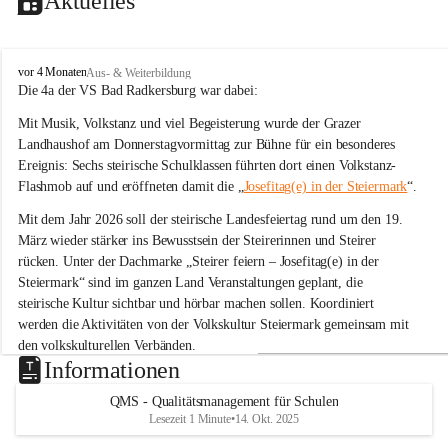
Aktuelles
V
vor 4 Monaten
Aus- & Weiterbildung
o
Die 4a der VS Bad Radkersburg war dabei:
l
Mit Musik, Volkstanz und viel Begeisterung wurde der Grazer 
k
s
Landhaushof am Donnerstagvormittag zur Bühne für ein besonderes 
s
Ereignis: Sechs steirische Schulklassen führten dort einen Volkstanz-
c
Flashmob auf und eröffneten damit die „
Josefitag(e) in der Steiermark
“.
h
u
Mit dem Jahr 2026 soll der steirische Landesfeiertag rund um den 19. 
l
März wieder stärker ins Bewusstsein der Steirerinnen und Steirer 
e
rücken. Unter der Dachmarke „Steirer feiern – Josefitag(e) in der 
B
Steiermark“ sind im ganzen Land Veranstaltungen geplant, die 
a
steirische Kultur sichtbar und hörbar machen sollen. Koordiniert 
d
R
werden die Aktivitäten von der Volkskultur Steiermark gemeinsam mit 
a
den volkskulturellen Verbänden.
d
Informationen
k
Tanz zu „Böll böll Kernöl“
e
QMS - Qualitätsmanagement für Schulen
Im Rahmen dieser Initiative studierten sechs Schulklassen aus der 
r
Lesezeit 1 Minute
•
14. Okt. 2025
s
Steiermark bereits im Unterricht eine einfache Volkstanz-Choreografie 