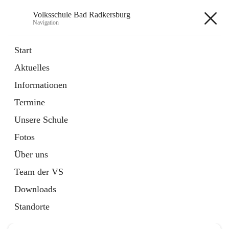
Volksschule Bad Radkersburg
Navigation
Volksschule Bad Radkersburg
Start
Aktuelles
öffnet
Termine
Informationen
in
Externe Webseite
neuem
Termine
Tab
Unsere Schule
Fotos
Über uns
Hauptadresse
Team der VS
Grazertorplatz 4, 8490 Bad Radkersburg, AUT
Downloads
Auf Karte ansehen
Standorte