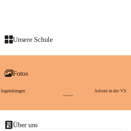
Schon vor dem Tanzauftritt stand für die Schulklassen ein 
gemeinsames Programm auf dem Plan. Die Kinder nahmen an einer 
Stadtführung mit den Graz Guides teil. Dabei erfuhren sie 
Wissenswertes über Erzherzog Johann, den steirischen Panther und den 
heiligen Josef – Persönlichkeiten und Symbole, die eng mit der 
Unsere Schule
Geschichte der Steiermark verbunden sind.
Am Anschluss waren wir zu einer Jause in den Rittersaal geladen.
+2
Fotos
Jugendsingen
Advent in der VS
+1
Über uns