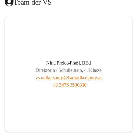
Team der VS
Das Hilfswerk Steiermark übernimmt die Organisation.  
Das Mittagessen wird von der Landesberufsschule Bad 
Radkersburg ausgekocht und vom Roten Kreuz an die 
Schule geliefert.  
Die Lernzeit wird von Lehrern unserer Schule gehalten und 
findet montags bis donnerstags von 13.30 bis 14.20 und 
freitags von 13.00 bis 13.50 statt.  
Nina Prelec-Praßl, BEd
Direktorin / Schulleiterin, 4. Klasse
Es besteht für gemeldete Kinder Anwesenheitspflicht bis 
vs.radkersburg@badradkersburg.at
16.00. Seit 1. September 2017 gibt es aber die gesetzliche 
+43 3476 3500310
Klausel, dass auf Verlangen der Eltern die SchülerInnen 
nach dem Ende der Lernzeit abgeholt werden dürfen.