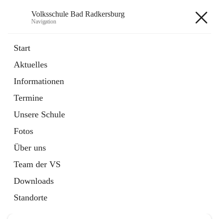
Volksschule Bad Radkersburg
Navigation
Volksschule Bad Radkersburg
Start
Aktuelles
öffnet
Termine
Informationen
in
Externe Webseite
neuem
Termine
Tab
Unsere Schule
Fotos
Über uns
Hauptadresse
Team der VS
Grazertorplatz 4, 8490 Bad Radkersburg, AUT
Downloads
Auf Karte ansehen
Standorte