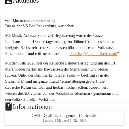
Aktuelles
V
vor 4 Monaten
Aus- & Weiterbildung
o
Die 4a der VS Bad Radkersburg war dabei:
l
Mit Musik, Volkstanz und viel Begeisterung wurde der Grazer 
k
s
Landhaushof am Donnerstagvormittag zur Bühne für ein besonderes 
s
Ereignis: Sechs steirische Schulklassen führten dort einen Volkstanz-
c
Flashmob auf und eröffneten damit die „
Josefitag(e) in der Steiermark
“.
h
u
Mit dem Jahr 2026 soll der steirische Landesfeiertag rund um den 19. 
l
März wieder stärker ins Bewusstsein der Steirerinnen und Steirer 
e
rücken. Unter der Dachmarke „Steirer feiern – Josefitag(e) in der 
B
Steiermark“ sind im ganzen Land Veranstaltungen geplant, die 
a
steirische Kultur sichtbar und hörbar machen sollen. Koordiniert 
d
R
werden die Aktivitäten von der Volkskultur Steiermark gemeinsam mit 
a
den volkskulturellen Verbänden.
d
Informationen
k
Tanz zu „Böll böll Kernöl“
e
QMS - Qualitätsmanagement für Schulen
Im Rahmen dieser Initiative studierten sechs Schulklassen aus der 
r
Lesezeit 1 Minute
•
14. Okt. 2025
s
Steiermark bereits im Unterricht eine einfache Volkstanz-Choreografie 