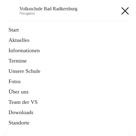
Volksschule Bad Radkersburg
Navigation
Volksschule Bad Radkersburg
Start
Aktuelles
öffnet
Termine
Informationen
in
Externe Webseite
neuem
Termine
Tab
Unsere Schule
Fotos
Über uns
Hauptadresse
Team der VS
Grazertorplatz 4, 8490 Bad Radkersburg, AUT
Downloads
Auf Karte ansehen
Standorte