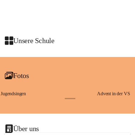
Wissenswertes über Erzherzog Johann, den steirischen Panther und den 
heiligen Josef – Persönlichkeiten und Symbole, die eng mit der 
Geschichte der Steiermark verbunden sind.
Am Anschluss waren wir zu einer Jause in den Rittersaal geladen.
Unsere Schule
+2
Fotos
Jugendsingen
Advent in der VS
+1
Über uns