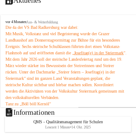
Aktuelles
V
vor 4 Monaten
Aus- & Weiterbildung
o
Die 4a der VS Bad Radkersburg war dabei:
l
Mit Musik, Volkstanz und viel Begeisterung wurde der Grazer 
k
Landhaushof am Donnerstagvormittag zur Bühne für ein besonderes 
s
Ereignis: Sechs steirische Schulklassen führten dort einen Volkstanz-
s
Flashmob auf und eröffneten damit die „
Josefitag(e) in der Steiermark
“.
c
Mit dem Jahr 2026 soll der steirische Landesfeiertag rund um den 19. 
h
u
März wieder stärker ins Bewusstsein der Steirerinnen und Steirer 
l
rücken. Unter der Dachmarke „Steirer feiern – Josefitag(e) in der 
e
Steiermark“ sind im ganzen Land Veranstaltungen geplant, die 
B
steirische Kultur sichtbar und hörbar machen sollen. Koordiniert 
a
werden die Aktivitäten von der Volkskultur Steiermark gemeinsam mit 
d
den volkskulturellen Verbänden.
R
a
Tanz zu „Böll böll Kernöl“
d
Im Rahmen dieser Initiative studierten sechs Schulklassen aus der 
Informationen
k
Steiermark bereits im Unterricht eine einfache Volkstanz-Choreografie 
e
QMS - Qualitätsmanagement für Schulen
ein. Am 12. März 2026 präsentierten sie diese um 11 Uhr im 
Grazer 
r
Lesezeit 1 Minute
•
14. Okt. 2025
Landhaushof
 als Flashmob.
s
An dem Volkstanz-Flashmob beteiligten sich insgesamt sechs Klassen 