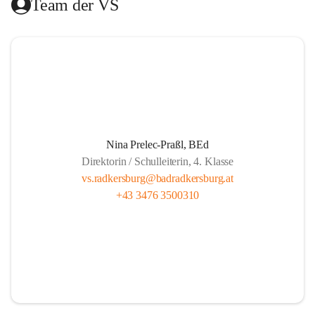
Team der VS
Das Hilfswerk Steiermark übernimmt die Organisation.  
Das Mittagessen wird von der Landesberufsschule Bad 
Radkersburg ausgekocht und vom Roten Kreuz an die 
Schule geliefert.  
Die Lernzeit wird von Lehrern unserer Schule gehalten und 
findet montags bis donnerstags von 13.30 bis 14.20 und 
freitags von 13.00 bis 13.50 statt.  
Nina Prelec-Praßl, BEd
Direktorin / Schulleiterin, 4. Klasse
Es besteht für gemeldete Kinder Anwesenheitspflicht bis 
vs.radkersburg@badradkersburg.at
16.00. Seit 1. September 2017 gibt es aber die gesetzliche 
+43 3476 3500310
Klausel, dass auf Verlangen der Eltern die SchülerInnen 
nach dem Ende der Lernzeit abgeholt werden dürfen.