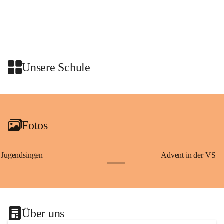
Schon vor dem Tanzauftritt stand für die Schulklassen ein 
gemeinsames Programm auf dem Plan. Die Kinder nahmen an einer 
Stadtführung mit den Graz Guides teil. Dabei erfuhren sie 
Wissenswertes über Erzherzog Johann, den steirischen Panther und den 
heiligen Josef – Persönlichkeiten und Symbole, die eng mit der 
Unsere Schule
Geschichte der Steiermark verbunden sind.
Am Anschluss waren wir zu einer Jause in den Rittersaal geladen.
+2
Fotos
Jugendsingen
Advent in der VS
+1
Über uns