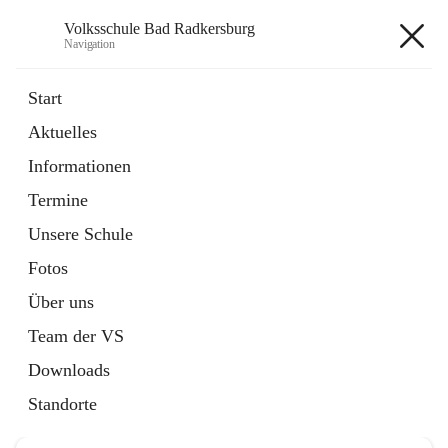
Volksschule Bad Radkersburg
Navigation
Volksschule Bad Radkersburg
Start
Aktuelles
öffnet
Termine
Informationen
in
Externe Webseite
neuem
Termine
Tab
Unsere Schule
Fotos
Über uns
Hauptadresse
Team der VS
Grazertorplatz 4, 8490 Bad Radkersburg, AUT
Downloads
Auf Karte ansehen
Standorte