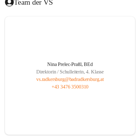
Team der VS
Das Hilfswerk Steiermark übernimmt die Organisation.  
Das Mittagessen wird von der Landesberufsschule Bad 
Radkersburg ausgekocht und vom Roten Kreuz an die 
Schule geliefert.  
Die Lernzeit wird von Lehrern unserer Schule gehalten und 
findet montags bis donnerstags von 13.30 bis 14.20 und 
freitags von 13.00 bis 13.50 statt.  
Nina Prelec-Praßl, BEd
Direktorin / Schulleiterin, 4. Klasse
Es besteht für gemeldete Kinder Anwesenheitspflicht bis 
vs.radkersburg@badradkersburg.at
16.00. Seit 1. September 2017 gibt es aber die gesetzliche 
+43 3476 3500310
Klausel, dass auf Verlangen der Eltern die SchülerInnen 
nach dem Ende der Lernzeit abgeholt werden dürfen.