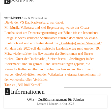
Aktuelles
V
vor 4 Monaten
Aus- & Weiterbildung
o
Die 4a der VS Bad Radkersburg war dabei:
l
Mit Musik, Volkstanz und viel Begeisterung wurde der Grazer 
k
Landhaushof am Donnerstagvormittag zur Bühne für ein besonderes 
s
Ereignis: Sechs steirische Schulklassen führten dort einen Volkstanz-
s
Flashmob auf und eröffneten damit die „
Josefitag(e) in der Steiermark
“.
c
Mit dem Jahr 2026 soll der steirische Landesfeiertag rund um den 19. 
h
u
März wieder stärker ins Bewusstsein der Steirerinnen und Steirer 
l
rücken. Unter der Dachmarke „Steirer feiern – Josefitag(e) in der 
e
Steiermark“ sind im ganzen Land Veranstaltungen geplant, die 
B
steirische Kultur sichtbar und hörbar machen sollen. Koordiniert 
a
werden die Aktivitäten von der Volkskultur Steiermark gemeinsam mit 
d
den volkskulturellen Verbänden.
R
a
Tanz zu „Böll böll Kernöl“
d
Im Rahmen dieser Initiative studierten sechs Schulklassen aus der 
Informationen
k
Steiermark bereits im Unterricht eine einfache Volkstanz-Choreografie 
e
QMS - Qualitätsmanagement für Schulen
ein. Am 12. März 2026 präsentierten sie diese um 11 Uhr im 
Grazer 
r
Lesezeit 1 Minute
•
14. Okt. 2025
Landhaushof
 als Flashmob.
s
An dem Volkstanz-Flashmob beteiligten sich insgesamt sechs Klassen 