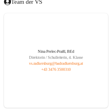
Team der VS
Das Hilfswerk Steiermark übernimmt die Organisation.  
Das Mittagessen wird von der Landesberufsschule Bad 
Radkersburg ausgekocht und vom Roten Kreuz an die 
Schule geliefert.  
Die Lernzeit wird von Lehrern unserer Schule gehalten und 
findet montags bis donnerstags von 13.30 bis 14.20 und 
freitags von 13.00 bis 13.50 statt.  
Nina Prelec-Praßl, BEd
Direktorin / Schulleiterin, 4. Klasse
Es besteht für gemeldete Kinder Anwesenheitspflicht bis 
vs.radkersburg@badradkersburg.at
16.00. Seit 1. September 2017 gibt es aber die gesetzliche 
+43 3476 3500310
Klausel, dass auf Verlangen der Eltern die SchülerInnen 
nach dem Ende der Lernzeit abgeholt werden dürfen.