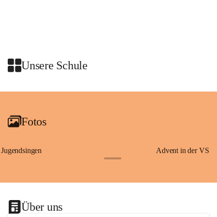
Wissenswertes über Erzherzog Johann, den steirischen Panther und den 
heiligen Josef – Persönlichkeiten und Symbole, die eng mit der 
Geschichte der Steiermark verbunden sind.
Am Anschluss waren wir zu einer Jause in den Rittersaal geladen.
Unsere Schule
+2
Fotos
Jugendsingen
Advent in der VS
+1
Über uns