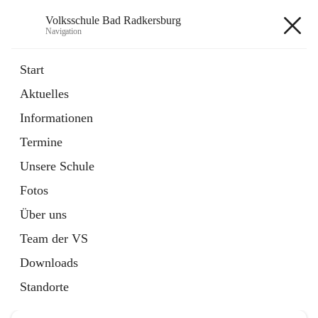
Volksschule Bad Radkersburg
Navigation
Volksschule Bad Radkersburg
Start
Aktuelles
öffnet
Termine
Informationen
in
Externe Webseite
neuem
Termine
Tab
Unsere Schule
Fotos
Über uns
Hauptadresse
Team der VS
Grazertorplatz 4, 8490 Bad Radkersburg, AUT
Downloads
Auf Karte ansehen
Standorte