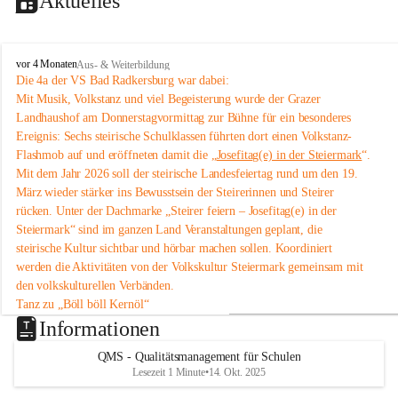
Aktuelles
V
vor 4 Monaten
Aus- & Weiterbildung
o
Die 4a der VS Bad Radkersburg war dabei:
l
Mit Musik, Volkstanz und viel Begeisterung wurde der Grazer 
k
Landhaushof am Donnerstagvormittag zur Bühne für ein besonderes 
s
Ereignis: Sechs steirische Schulklassen führten dort einen Volkstanz-
s
Flashmob auf und eröffneten damit die „
Josefitag(e) in der Steiermark
“.
c
Mit dem Jahr 2026 soll der steirische Landesfeiertag rund um den 19. 
h
u
März wieder stärker ins Bewusstsein der Steirerinnen und Steirer 
l
rücken. Unter der Dachmarke „Steirer feiern – Josefitag(e) in der 
e
Steiermark“ sind im ganzen Land Veranstaltungen geplant, die 
B
steirische Kultur sichtbar und hörbar machen sollen. Koordiniert 
a
werden die Aktivitäten von der Volkskultur Steiermark gemeinsam mit 
d
den volkskulturellen Verbänden.
R
a
Tanz zu „Böll böll Kernöl“
d
Im Rahmen dieser Initiative studierten sechs Schulklassen aus der 
Informationen
k
Steiermark bereits im Unterricht eine einfache Volkstanz-Choreografie 
e
QMS - Qualitätsmanagement für Schulen
ein. Am 12. März 2026 präsentierten sie diese um 11 Uhr im 
Grazer 
r
Lesezeit 1 Minute
•
14. Okt. 2025
Landhaushof
 als Flashmob.
s
An dem Volkstanz-Flashmob beteiligten sich insgesamt sechs Klassen 