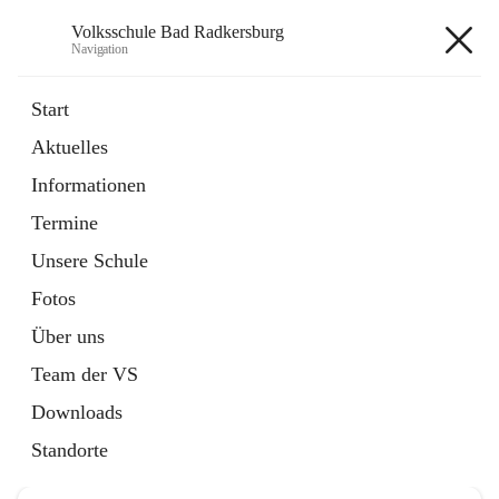
Volksschule Bad Radkersburg
Navigation
Volksschule Bad Radkersburg
Start
Aktuelles
öffnet
Termine
Informationen
in
Externe Webseite
neuem
Termine
Tab
Unsere Schule
Fotos
Über uns
Hauptadresse
Team der VS
Grazertorplatz 4, 8490 Bad Radkersburg, AUT
Downloads
Auf Karte ansehen
Standorte