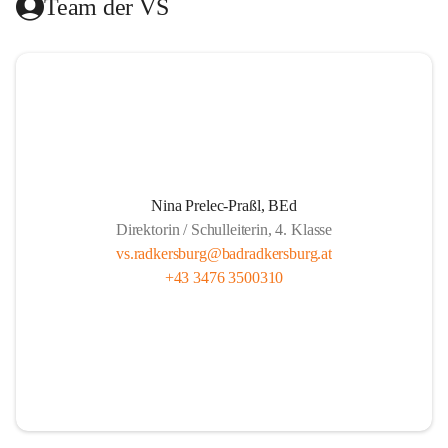
Team der VS
Das Hilfswerk Steiermark übernimmt die Organisation.  
Das Mittagessen wird von der Landesberufsschule Bad 
Radkersburg ausgekocht und vom Roten Kreuz an die 
Schule geliefert.  
Die Lernzeit wird von Lehrern unserer Schule gehalten und 
findet montags bis donnerstags von 13.30 bis 14.20 und 
freitags von 13.00 bis 13.50 statt.  
Nina Prelec-Praßl, BEd
Direktorin / Schulleiterin, 4. Klasse
Es besteht für gemeldete Kinder Anwesenheitspflicht bis 
vs.radkersburg@badradkersburg.at
16.00. Seit 1. September 2017 gibt es aber die gesetzliche 
+43 3476 3500310
Klausel, dass auf Verlangen der Eltern die SchülerInnen 
nach dem Ende der Lernzeit abgeholt werden dürfen.