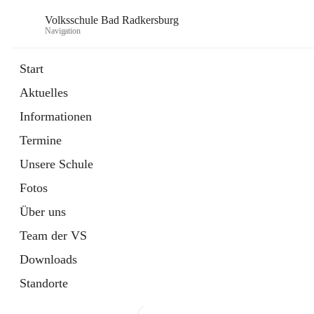
Volksschule Bad Radkersburg
Navigation
Start
Aktuelles
öffnet
Termine
Informationen
in
Externe Webseite
neuem
Termine
Tab
Unsere Schule
Fotos
Über uns
Team der VS
Downloads
Standorte