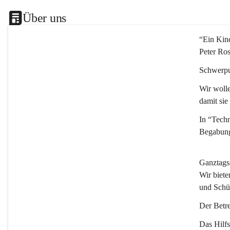
Über uns
“Ein Kind
Peter Ro
Schwerpu
Wir wolle
damit sie
In “Techn
Begabung
Ganztags
Wir biete
und Schü
Der Betre
Das Hilfs