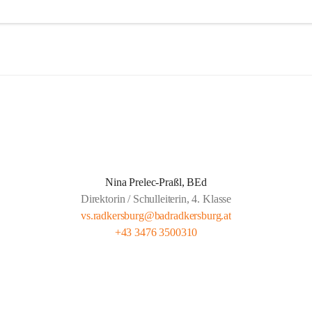
agessen wird von der Landesberufsschule Bad Radkersburg ausgekocht
 Kreuz an die Schule geliefert.  
eit wird von Lehrern unserer Schule gehalten und findet montags bis 
gs von 13.30 bis 14.20 und freitags von 13.00 bis 13.50 statt.  
t für gemeldete Kinder Anwesenheitspflicht bis 16.00. Seit 1. Septemb
ber die gesetzliche Klausel, dass auf Verlangen der Eltern die SchülerIn
 der Lernzeit abgeholt werden dürfen.
Nina Prelec-Praßl, BEd
Direktorin / Schulleiterin, 4. Klasse
vs.radkersburg@badradkersburg.at
+43 3476 3500310