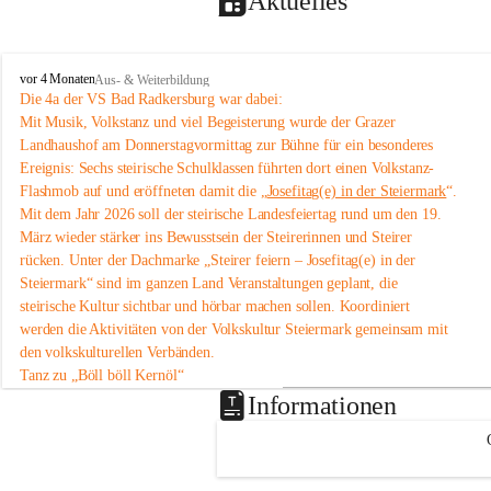
Aktuelles
V
vor 4 Monaten
Aus- & Weiterbildung
o
Die 4a der VS Bad Radkersburg war dabei:
l
Mit Musik, Volkstanz und viel Begeisterung wurde der Grazer 
k
Landhaushof am Donnerstagvormittag zur Bühne für ein besonderes 
s
Ereignis: Sechs steirische Schulklassen führten dort einen Volkstanz-
s
Flashmob auf und eröffneten damit die „
Josefitag(e) in der Steiermark
“.
c
Mit dem Jahr 2026 soll der steirische Landesfeiertag rund um den 19. 
h
u
März wieder stärker ins Bewusstsein der Steirerinnen und Steirer 
l
rücken. Unter der Dachmarke „Steirer feiern – Josefitag(e) in der 
e
Steiermark“ sind im ganzen Land Veranstaltungen geplant, die 
B
steirische Kultur sichtbar und hörbar machen sollen. Koordiniert 
a
werden die Aktivitäten von der Volkskultur Steiermark gemeinsam mit 
d
den volkskulturellen Verbänden.
R
a
Tanz zu „Böll böll Kernöl“
d
Im Rahmen dieser Initiative studierten sechs Schulklassen aus der 
Informationen
k
Steiermark bereits im Unterricht eine einfache Volkstanz-Choreografie 
e
ein. Am 12. März 2026 präsentierten sie diese um 11 Uhr im 
Grazer 
r
Landhaushof
 als Flashmob.
s
An dem Volkstanz-Flashmob beteiligten sich insgesamt sechs Klassen 