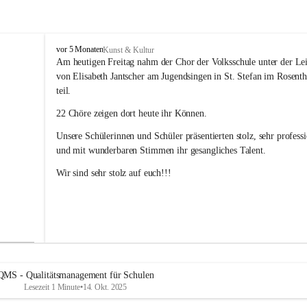
V
vor 5 Monaten
Kunst & Kultur
o
Am heutigen Freitag nahm der Chor der Volksschule unter der Le
l
von Elisabeth Jantscher am Jugendsingen in St. Stefan im Rosenth
k
teil.
s
s
22 Chöre zeigen dort heute ihr Können.
c
h
Unsere Schülerinnen und Schüler präsentierten stolz, sehr professi
u
und mit wunderbaren Stimmen ihr gesangliches Talent. 
l
e
Wir sind sehr stolz auf euch!!!
B
a
d
R
a
d
k
e
QMS - Qualitätsmanagement für Schulen
r
Lesezeit 1 Minute
•
14. Okt. 2025
s