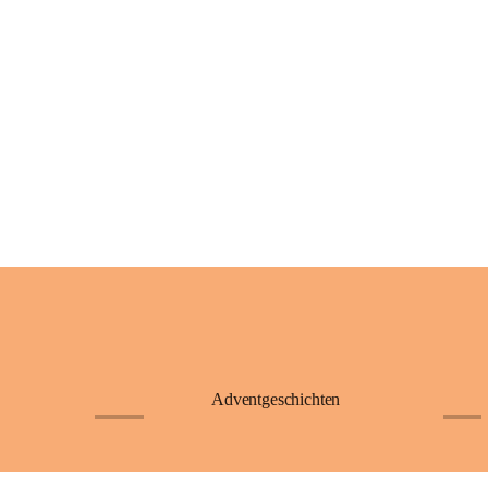
Adventgeschichten
+23
+4