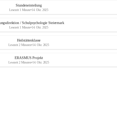
b
u
Stundeneinteilung
r
Lesezeit 1 Minute
•
14. Okt. 2025
g
ungsdirektion / Schulpsychologie Steiermark
Lesezeit 1 Minute
•
14. Okt. 2025
Heilstättenklasse
Lesezeit 2 Minuten
•
14. Okt. 2025
ERASMUS Projekt
Lesezeit 2 Minuten
•
14. Okt. 2025