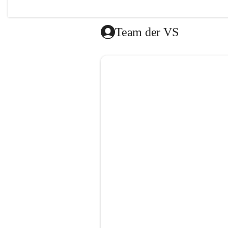
Das Mitt
vom Roten
Team der VS
Die Lernz
donnersta
Es besteh
gibt es a
dem Ende