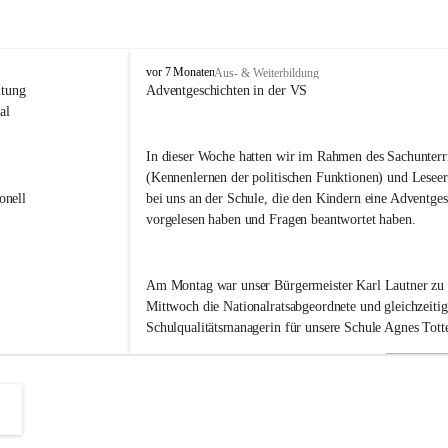
V
vor 7 Monaten
Aus- & Weiterbildung
o
itung 
Adventgeschichten in der VS
l
al 
k
s
In dieser Woche hatten wir im Rahmen des Sachunterri
s
(Kennenlernen der politischen Funktionen) und Leseer
c
h
onell 
bei uns an der Schule, die den Kindern eine Adventges
u
vorgelesen haben und Fragen beantwortet haben.
l
e
B
Am Montag war unser Bürgermeister Karl Lautner zu
a
d
Mittwoch die Nationalratsabgeordnete und gleichzeitig
R
Schulqualitätsmanagerin für unsere Schule Agnes Totte
a
d
k
Heute hatten wir eine besondere Ehre. Im September h
e
r
Landeshauptmann Mario Kunasek eingeladen, uns in d
s
besuchen. 