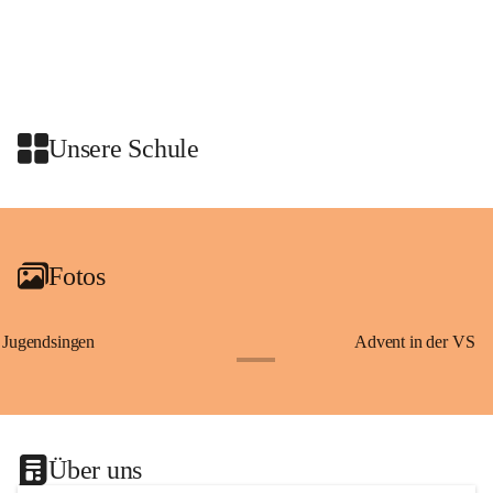
Schon vor dem Tanzauftritt stand für die Schulklassen ein 
gemeinsames Programm auf dem Plan. Die Kinder nahmen an einer 
Stadtführung mit den Graz Guides teil. Dabei erfuhren sie 
Wissenswertes über Erzherzog Johann, den steirischen Panther und den 
heiligen Josef – Persönlichkeiten und Symbole, die eng mit der 
Unsere Schule
Geschichte der Steiermark verbunden sind.
Am Anschluss waren wir zu einer Jause in den Rittersaal geladen.
+2
Fotos
Jugendsingen
Advent in der VS
+1
Über uns