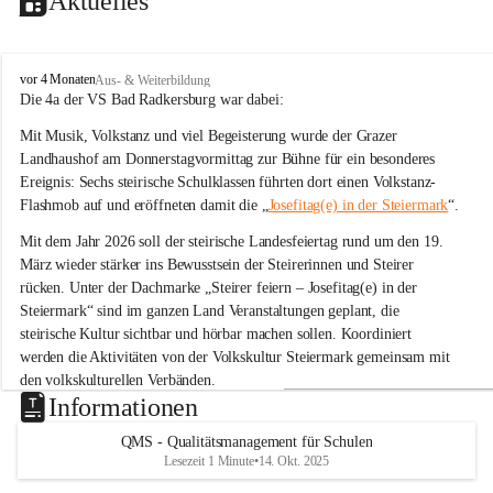
Aktuelles
V
vor 4 Monaten
Aus- & Weiterbildung
o
Die 4a der VS Bad Radkersburg war dabei:
l
Mit Musik, Volkstanz und viel Begeisterung wurde der Grazer 
k
s
Landhaushof am Donnerstagvormittag zur Bühne für ein besonderes 
s
Ereignis: Sechs steirische Schulklassen führten dort einen Volkstanz-
c
Flashmob auf und eröffneten damit die „
Josefitag(e) in der Steiermark
“.
h
u
Mit dem Jahr 2026 soll der steirische Landesfeiertag rund um den 19. 
l
März wieder stärker ins Bewusstsein der Steirerinnen und Steirer 
e
rücken. Unter der Dachmarke „Steirer feiern – Josefitag(e) in der 
B
Steiermark“ sind im ganzen Land Veranstaltungen geplant, die 
a
steirische Kultur sichtbar und hörbar machen sollen. Koordiniert 
d
R
werden die Aktivitäten von der Volkskultur Steiermark gemeinsam mit 
a
den volkskulturellen Verbänden.
d
Informationen
k
Tanz zu „Böll böll Kernöl“
e
QMS - Qualitätsmanagement für Schulen
Im Rahmen dieser Initiative studierten sechs Schulklassen aus der 
r
Lesezeit 1 Minute
•
14. Okt. 2025
s
Steiermark bereits im Unterricht eine einfache Volkstanz-Choreografie 