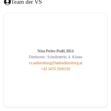
Team der VS
Das Hilfswerk Steiermark übernimmt die Organisation.  
Das Mittagessen wird von der Landesberufsschule Bad 
Radkersburg ausgekocht und vom Roten Kreuz an die 
Schule geliefert.  
Die Lernzeit wird von Lehrern unserer Schule gehalten und 
findet montags bis donnerstags von 13.30 bis 14.20 und 
freitags von 13.00 bis 13.50 statt.  
Nina Prelec-Praßl, BEd
Direktorin / Schulleiterin, 4. Klasse
Es besteht für gemeldete Kinder Anwesenheitspflicht bis 
vs.radkersburg@badradkersburg.at
16.00. Seit 1. September 2017 gibt es aber die gesetzliche 
+43 3476 3500310
Klausel, dass auf Verlangen der Eltern die SchülerInnen 
nach dem Ende der Lernzeit abgeholt werden dürfen.