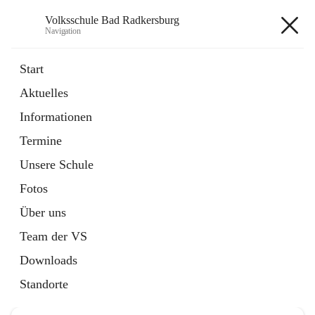
Volksschule Bad Radkersburg
Navigation
Volksschule Bad Radkersburg
Start
Aktuelles
öffnet
Termine
Informationen
in
Externe Webseite
neuem
Termine
Tab
Unsere Schule
Fotos
Über uns
Hauptadresse
Team der VS
Grazertorplatz 4, 8490 Bad Radkersburg, AUT
Downloads
Auf Karte ansehen
Standorte