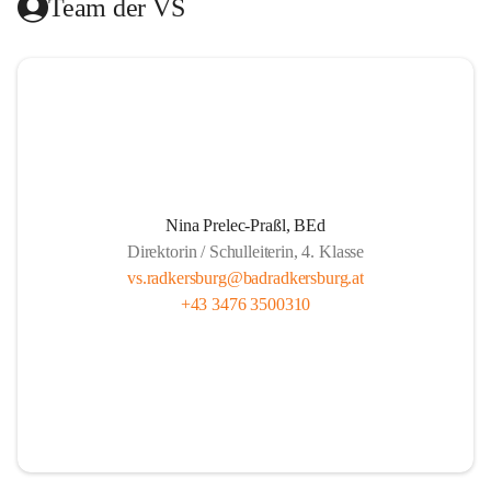
Team der VS
Das Hilfswerk Steiermark übernimmt die Organisation.  
Das Mittagessen wird von der Landesberufsschule Bad 
Radkersburg ausgekocht und vom Roten Kreuz an die 
Schule geliefert.  
Die Lernzeit wird von Lehrern unserer Schule gehalten und 
findet montags bis donnerstags von 13.30 bis 14.20 und 
freitags von 13.00 bis 13.50 statt.  
Nina Prelec-Praßl, BEd
Direktorin / Schulleiterin, 4. Klasse
Es besteht für gemeldete Kinder Anwesenheitspflicht bis 
vs.radkersburg@badradkersburg.at
16.00. Seit 1. September 2017 gibt es aber die gesetzliche 
+43 3476 3500310
Klausel, dass auf Verlangen der Eltern die SchülerInnen 
nach dem Ende der Lernzeit abgeholt werden dürfen.