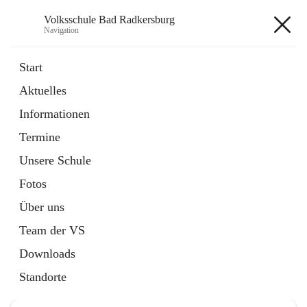
Volksschule Bad Radkersburg
Navigation
Volksschule Bad Radkersburg
Start
Aktuelles
öffnet
Termine
Informationen
in
Externe Webseite
neuem
Termine
Tab
Unsere Schule
Fotos
Über uns
Hauptadresse
Team der VS
Grazertorplatz 4, 8490 Bad Radkersburg, AUT
Downloads
Auf Karte ansehen
Standorte