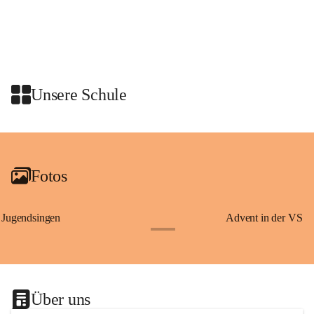
Wissenswertes über Erzherzog Johann, den steirischen Panther und den 
heiligen Josef – Persönlichkeiten und Symbole, die eng mit der 
Geschichte der Steiermark verbunden sind.
Am Anschluss waren wir zu einer Jause in den Rittersaal geladen.
Unsere Schule
+2
Fotos
Jugendsingen
Advent in der VS
+1
Über uns