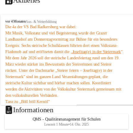
Aktuelles
V
vor 4 Monaten
Aus- & Weiterbildung
o
Die 4a der VS Bad Radkersburg war dabei:
l
Mit Musik, Volkstanz und viel Begeisterung wurde der Grazer 
k
Landhaushof am Donnerstagvormittag zur Bühne für ein besonderes 
s
Ereignis: Sechs steirische Schulklassen führten dort einen Volkstanz-
s
Flashmob auf und eröffneten damit die „
Josefitag(e) in der Steiermark
“.
c
Mit dem Jahr 2026 soll der steirische Landesfeiertag rund um den 19. 
h
u
März wieder stärker ins Bewusstsein der Steirerinnen und Steirer 
l
rücken. Unter der Dachmarke „Steirer feiern – Josefitag(e) in der 
e
Steiermark“ sind im ganzen Land Veranstaltungen geplant, die 
B
steirische Kultur sichtbar und hörbar machen sollen. Koordiniert 
a
werden die Aktivitäten von der Volkskultur Steiermark gemeinsam mit 
d
den volkskulturellen Verbänden.
R
a
Tanz zu „Böll böll Kernöl“
d
Im Rahmen dieser Initiative studierten sechs Schulklassen aus der 
Informationen
k
Steiermark bereits im Unterricht eine einfache Volkstanz-Choreografie 
e
QMS - Qualitätsmanagement für Schulen
ein. Am 12. März 2026 präsentierten sie diese um 11 Uhr im 
Grazer 
r
Lesezeit 1 Minute
•
14. Okt. 2025
Landhaushof
 als Flashmob.
s
An dem Volkstanz-Flashmob beteiligten sich insgesamt sechs Klassen 