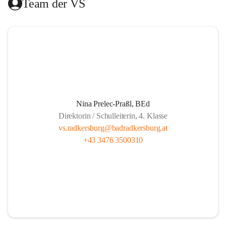
Team der VS
Das Hilfswerk Steiermark übernimmt die Organisation.  
Das Mittagessen wird von der Landesberufsschule Bad 
Radkersburg ausgekocht und vom Roten Kreuz an die 
Schule geliefert.  
Die Lernzeit wird von Lehrern unserer Schule gehalten und 
findet montags bis donnerstags von 13.30 bis 14.20 und 
freitags von 13.00 bis 13.50 statt.  
Nina Prelec-Praßl, BEd
Direktorin / Schulleiterin, 4. Klasse
Es besteht für gemeldete Kinder Anwesenheitspflicht bis 
vs.radkersburg@badradkersburg.at
16.00. Seit 1. September 2017 gibt es aber die gesetzliche 
+43 3476 3500310
Klausel, dass auf Verlangen der Eltern die SchülerInnen 
nach dem Ende der Lernzeit abgeholt werden dürfen.