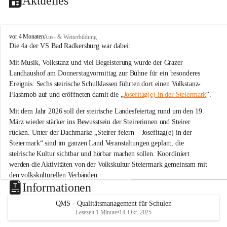
Aktuelles
V
vor 4 Monaten
Aus- & Weiterbildung
o
Die 4a der VS Bad Radkersburg war dabei:
l
Mit Musik, Volkstanz und viel Begeisterung wurde der Grazer 
k
s
Landhaushof am Donnerstagvormittag zur Bühne für ein besonderes 
s
Ereignis: Sechs steirische Schulklassen führten dort einen Volkstanz-
c
Flashmob auf und eröffneten damit die „
Josefitag(e) in der Steiermark
“.
h
u
Mit dem Jahr 2026 soll der steirische Landesfeiertag rund um den 19. 
l
März wieder stärker ins Bewusstsein der Steirerinnen und Steirer 
e
rücken. Unter der Dachmarke „Steirer feiern – Josefitag(e) in der 
B
Steiermark“ sind im ganzen Land Veranstaltungen geplant, die 
a
steirische Kultur sichtbar und hörbar machen sollen. Koordiniert 
d
R
werden die Aktivitäten von der Volkskultur Steiermark gemeinsam mit 
a
den volkskulturellen Verbänden.
d
Informationen
k
Tanz zu „Böll böll Kernöl“
e
QMS - Qualitätsmanagement für Schulen
Im Rahmen dieser Initiative studierten sechs Schulklassen aus der 
r
Lesezeit 1 Minute
•
14. Okt. 2025
s
Steiermark bereits im Unterricht eine einfache Volkstanz-Choreografie 