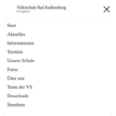
Volksschule Bad Radkersburg
Navigation
Volksschule Bad Radkersburg
Start
Aktuelles
öffnet
Termine
Informationen
in
Externe Webseite
neuem
Termine
Tab
Unsere Schule
Fotos
Über uns
Hauptadresse
Team der VS
Grazertorplatz 4, 8490 Bad Radkersburg, AUT
Downloads
Auf Karte ansehen
Standorte