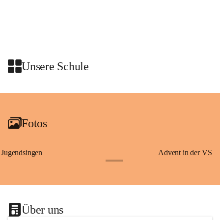
Schon vor dem Tanzauftritt stand für die Schulklassen ein 
gemeinsames Programm auf dem Plan. Die Kinder nahmen an einer 
Stadtführung mit den Graz Guides teil. Dabei erfuhren sie 
Wissenswertes über Erzherzog Johann, den steirischen Panther und den 
heiligen Josef – Persönlichkeiten und Symbole, die eng mit der 
Unsere Schule
Geschichte der Steiermark verbunden sind.
Am Anschluss waren wir zu einer Jause in den Rittersaal geladen.
+2
Fotos
Jugendsingen
Advent in der VS
+1
Über uns